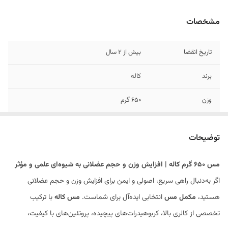
مشخصات
تاریخ انقضا
بیش از 2 سال
برند
کاله
وزن
650 گرم
پروتئین
48 گرم
توضیحات
کالری
460 کیلو کالری
مس 650 گرم کاله | افزایش وزن و حجم عضلانی به شیوه‌ای علمی و مؤثر
اگر به‌دنبال راهی سریع، اصولی و ایمن برای افزایش وزن و حجم عضلانی
هستید،
مکمل مس
انتخابی ایده‌آل برای شماست.
مس کاله
با ترکیب
تخصصی از کالری بالا، کربوهیدرات‌های پیچیده، پروتئین‌های با کیفیت،