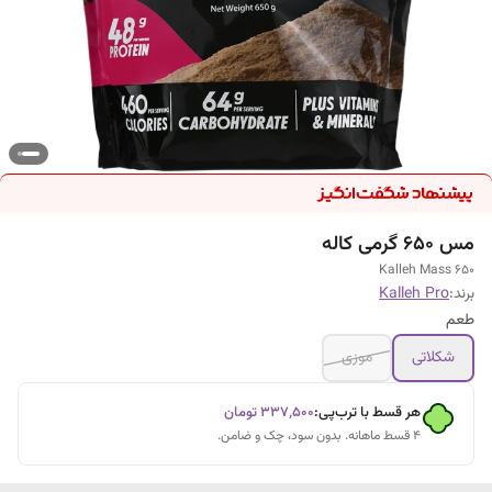
مس 650 گرمی کاله
Kalleh Mass 650
برند:
Kalleh Pro
طعم
شکلاتی
موزی
هر قسط با ترب‌پی:
۳۳۷٬۵۰۰
تومان
۴ قسط ماهانه. بدون سود، چک و ضامن.