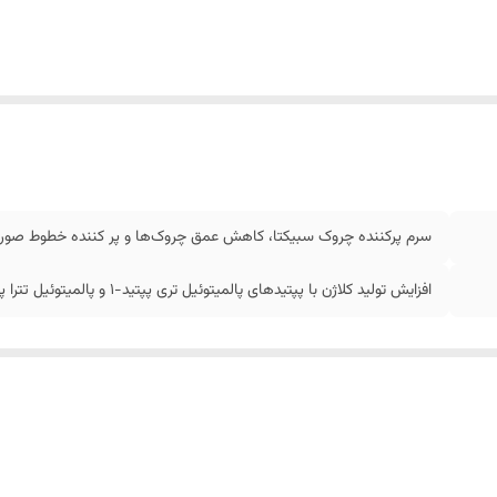
سرم پرکننده چروک سبیکتا، کاهش عمق چروک‌ها و پر کننده خطوط صور
افزایش تولید کلاژن با پپتیدهای پالمیتوئیل تری پپتید-1 و پالمیتوئیل تترا پپتید-7