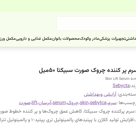
داشتی
تجهیزات پزشکی
مادر وکودک
محصولات بانوان
مکمل غذایی و دارویی
مکمل ورز
م پر کننده چروک صورت سبیکتا 50میل
Skin Lift Serum 50
ند:
Sebycta
ته‌بندی
:
آرایشی وبهداشتی
چسب‌ها :
سرم
،
sebytca
،
skin
،
چروک
،
serum
،
آبرسان
،
lift
،
صورت
:
سرم پرکننده چروک سبیکتا، کاهش عمق چروک‌ها و پر کننده خطوط صور
:
افزایش تولید کلاژن با پپتیدهای پالمیتوئیل تری پپتید-1 و پالمیتوئیل تترا پپتید-7