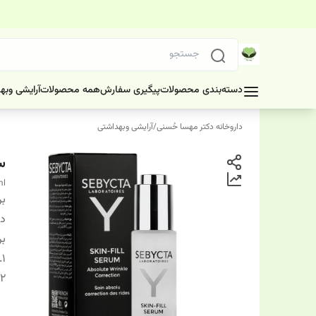
دسته‌بندی محصولات
پیگیری سفارش
همه محصولات
آرایشی وبه
داروخانه دکتر مهسا حُسنی
/
آرایشی وبهداشتی
سر
ml
بر
دس
بر
1.
2.