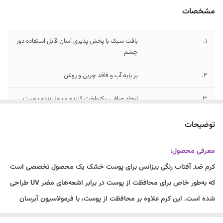
مشخصات
۱.
بافت سبک با پخش پذیری آسان قابل استفاده دور
چشم
۲.
بر پایه آب و فاقد چربی و روغن
3.
ایجاد صافی، یکنواخت کننده و پوشاننده پوست
4.
آبرسان و مرطوب کننده قوی پوست خشک
توضیحات
5.
در چهار رنگ بژ روشن، بژ طبیعی و بژ طلایی و برنزه
معرفی محصول:
کرم ضد آفتاب رنگی بیزانس برای پوست خشک یک محصول تخصصی است
6.
40 ML میل 40
که به‌طور خاص برای محافظت از پوست در برابر اشعه‌های مضر UV طراحی
7.
مخصوص پوست خشک و پوست های حساس
شده است. این کرم علاوه بر محافظت از پوست، با فرمولاسیون آبرسان
خود به تأمین رطوبت و نرمی پوست کمک کرده و ظاهری طبیعی و یکدست