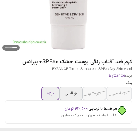
کرم ضد آفتاب رنگی پوست خشک SPF50+ بیزانس
BYZANCE Tinted Sunscreen SPF50 Dry Skin 40ml
برند:
Byzance
رنگ:
بژ طبیعی
بژروشن
بژطلایی
برنزه
هر قسط با ترب‌پی:
۴۱۲٬۵۰۰
تومان
۴ قسط ماهانه. بدون سود، چک و ضامن.