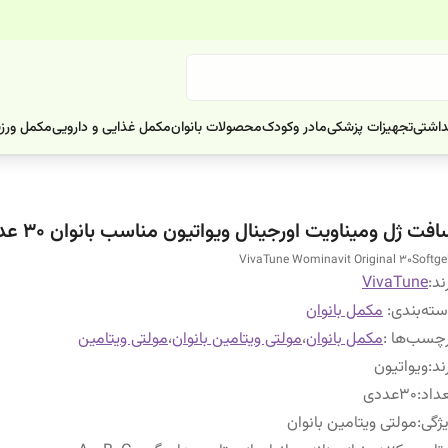
داشتی
تجهیزات پزشکی
مادر وکودک
محصولات بانوان
مکمل غذایی و دارویی
مکمل ورز
فت ژل ومیناویت اورجینال ویواتیون مناسب بانوان 30 عددی
VivaTune Wominavit Original 30Softge
ند:
VivaTune
ته‌بندی
:
مکمل بانوان
چسب‌ها :
مکمل بانوان
،
مولتی ویتامین بانوان
،
مولتی ویتامین
ند
:
ویواتیون
داد
:
30عددی
ژگی
:
مولتی ویتامین بانوان