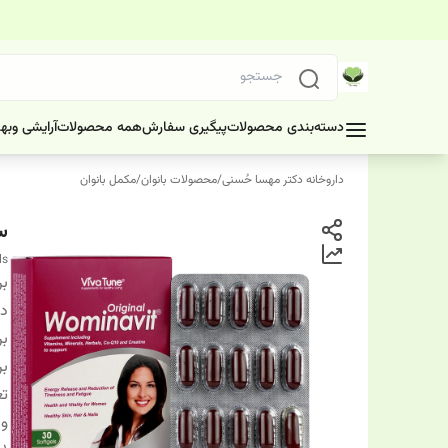
دسته‌بندی محصولات
پیگیری سفارش
همه محصولات
آرایشی وبه
داروخانه دکتر مهسا حُسنی
/
محصولات بانوان
/
مکمل بانوان
سا
ls
بر
دس
بر
بر
تع
وی