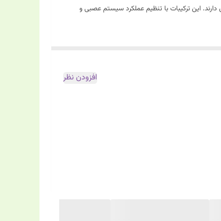
 کوآنزیم Q10 در کاهش استرس و بهبود خلق‌ و خو نقش دارند. این ترکیبات با تنظیم عملکرد سیستم عصبی و
افزودن نظر