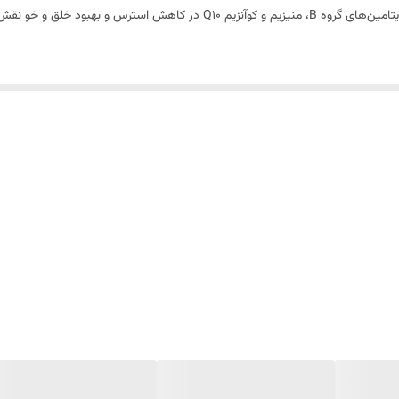
تقویت سیستم ایمنی و افزایش سطح انرژی روزانه
این مکمل موجب بهبود عملکرد بدن بانوان شده، همچنین ویتامین‌های گروه B، منیزیم و