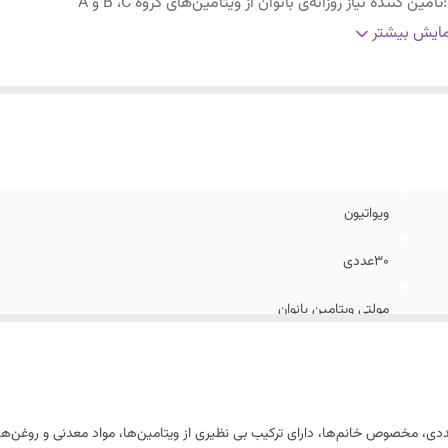
:
تامین کننده نیاز روزانه‌ی بانوان از ویتامین‌های گروه B ،C و A
:
کمک به شادابی پوست و به تعویق انداختن پیری زودرس پوست
ایش بیشتر
:
تقویت سیستم ایمنی و افزایش سطح انرژی روزانه
ویواتیون
30عددی
مولتی ویتامین بانوان
تامین کننده نیاز روزانه‌ی بانوان از ویتامین‌های گروه B ،C و A
کمک به شادابی پوست و به تعویق انداختن پیری زودرس پوست
 ژل ومیناویت اوریجینال ویواتیون مناسب بانوان 30 عددی، مخصوص خانم‌ها، دارای ترکیب بی نظیری از ویتامین‌ها،